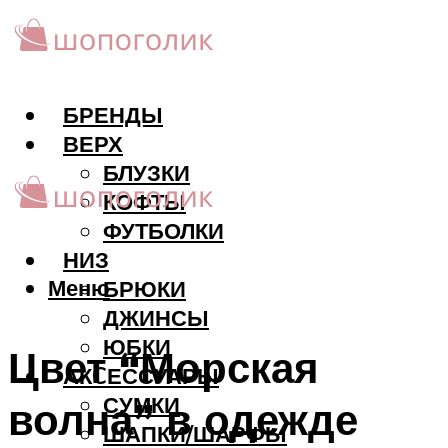
БРЕНДЫ
ВЕРХ
БЛУЗКИ
КОФТЫ
ФУТБОЛКИ
НИЗ
Меню
БРЮКИ
ДЖИНСЫ
ЮБКИ
Цвет “Морская
АКCЕССУАРЫ
СУМКИ
волна” в одежде
ШАПКИ/ШАРФЫ