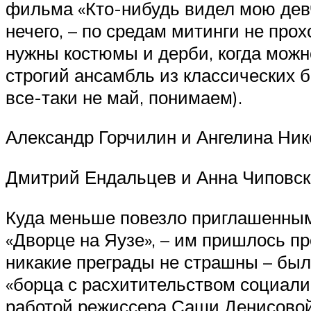
фильма «Кто-нибудь видел мою девч
нечего, – по средам митинги не про
нужны костюмы и дерби, когда можн
строгий ансамбль из классических 
все-таки не май, понимаем).
Александр Горчилин и Ангелина Ни
Дмитрий Ендальцев и Анна Чиповс
Куда меньше повезло приглашенным 
«Дворце на Яузе», – им пришлось п
никакие преграды не страшны – был
«борца с расхитительством социалис
работой режиссера Саши Денисовой