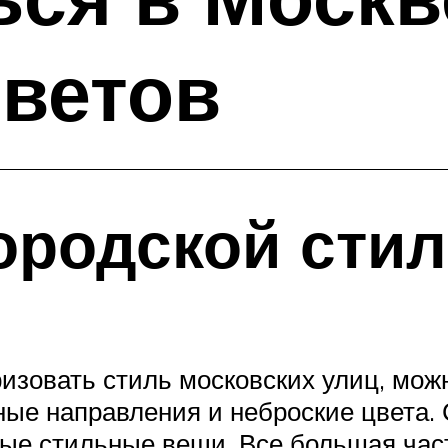
оветов
ородской сти
ризовать стиль московских улиц, мож
ые направления и неброские цвета. С
ые стильные вещи. Все большая час