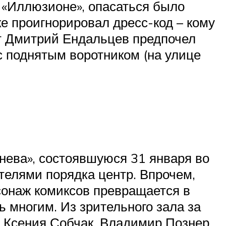
 «Иллюзионе», опасаться было
ке проигнорировал дресс-код – кому
от Дмитрий Ендальцев предпочел
с поднятым воротником (на улице
нева», состоявшуюся 31 января во
телями порядка центр. Впрочем,
сонаж комиксов превращается в
 многим. Из зрительного зала за
 Ксения Собчак, Владимир Познер,