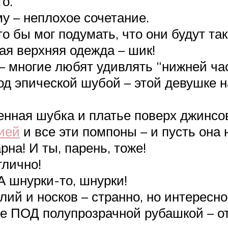
о.
у – неплохое сочетание.
о бы мог подумать, что они будут та
ая верхняя одежда – шик!
– многие любят удивлять “нижней час
д эпической шубой – этой девушке н
енная шубка и платье поверх джинсов
ией
и все эти помпоны – и пусть она 
на! И ты, парень, тоже!
тлично!
А шнурки-то, шнурки!
лий и носков – странно, но интересно
ье ПОД полупрозрачной рубашкой – о