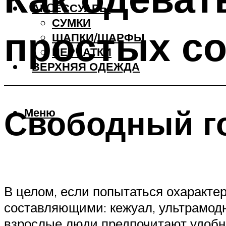
АКCЕССУАРЫ
СУМКИ
простых с
ШАПКИ/ШАРФЫ
ПЕРЧАТКИ
ВЕРХНЯЯ ОДЕЖДА
Свободный г
Меню
В целом, если попытаться охаракте
составляющими: кежуал, ультрамодн
взрослые люди предпочитают удобн