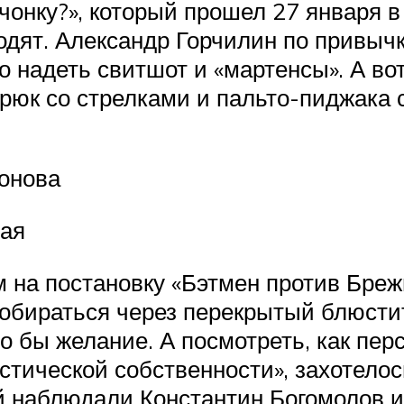
онку?», который прошел 27 января в
ходят. Александр Горчилин по привыч
о надеть свитшот и «мартенсы». А в
брюк со стрелками и пальто-пиджака 
конова
кая
на постановку «Бэтмен против Бреж
робираться через перекрытый блюсти
о бы желание. А посмотреть, как пер
тической собственности», захотелось
 наблюдали Константин Богомолов и