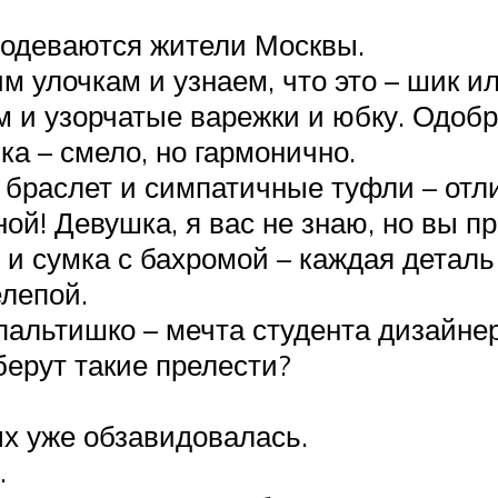
к одеваются жители Москвы.
м улочкам и узнаем, что это – шик и
м и узорчатые варежки и юбку. Одобр
а – смело, но гармонично.
браслет и симпатичные туфли – отл
й! Девушка, я вас не знаю, но вы п
и сумка с бахромой – каждая деталь 
елепой.
альтишко – мечта студента дизайнер
берут такие прелести?
х уже обзавидовалась.
…