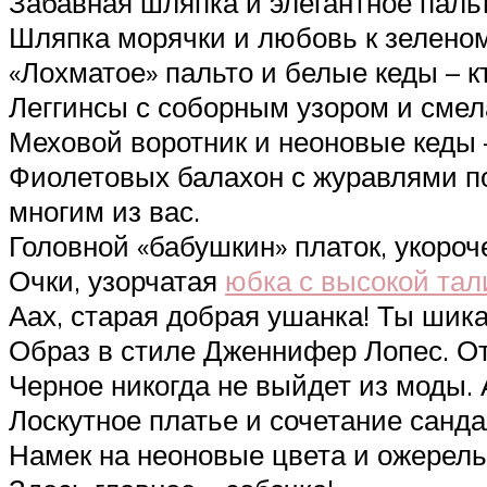
Забавная шляпка и элегантное пальт
Шляпка морячки и любовь к зеленом
«Лохматое» пальто и белые кеды – кт
Леггинсы с соборным узором и смел
Меховой воротник и неоновые кеды 
Фиолетовых балахон с журавлями по
многим из вас.
Головной «бабушкин» платок, укороч
Очки, узорчатая
юбка с высокой тал
Аах, старая добрая ушанка! Ты шикар
Образ в стиле Дженнифер Лопес. О
Черное никогда не выйдет из моды. 
Лоскутное платье и сочетание санда
Намек на неоновые цвета и ожерел