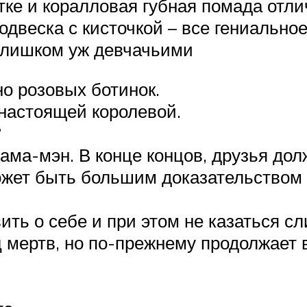
етке и коралловая губная помада отл
одвеска с кисточкой – все гениальное
слишком уж девчачьими
но розовых ботинок.
 настоящей королевой.
?
ама-мэн. В конце концов, друзья до
ожет быть большим доказательством 
ить о себе и при этом не казаться с
ц мертв, но по-прежнему продолжает 