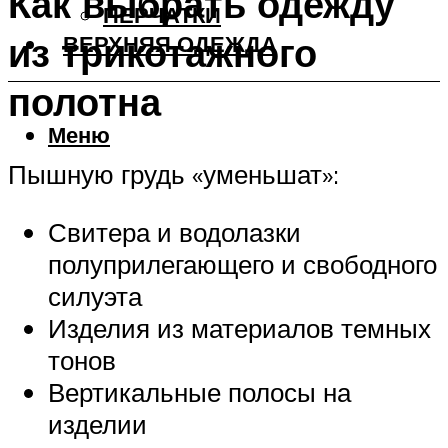
Как выбрать одежду
ПЕРЧАТКИ
из трикотажного
ВЕРХНЯЯ ОДЕЖДА
полотна
Меню
Пышную грудь «уменьшат»:
Свитера и водолазки
полуприлегающего и свободного
силуэта
Изделия из материалов темных
тонов
Вертикальные полосы на
изделии