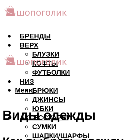
БРЕНДЫ
ВЕРХ
БЛУЗКИ
КОФТЫ
ФУТБОЛКИ
НИЗ
Меню
БРЮКИ
ДЖИНСЫ
ЮБКИ
Виды одежды
АКCЕССУАРЫ
СУМКИ
ШАПКИ/ШАРФЫ