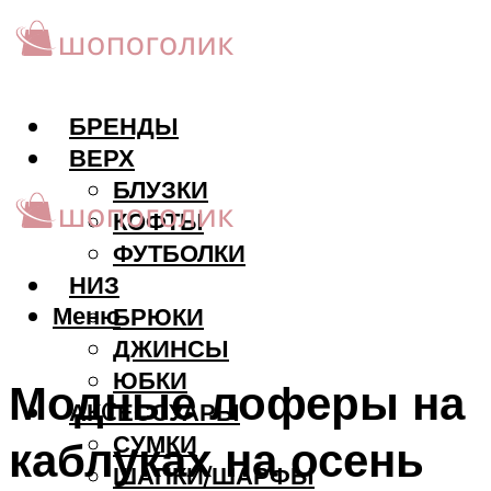
БРЕНДЫ
ВЕРХ
БЛУЗКИ
КОФТЫ
ФУТБОЛКИ
НИЗ
Меню
БРЮКИ
ДЖИНСЫ
ЮБКИ
Модные лоферы на
АКCЕССУАРЫ
СУМКИ
каблуках на осень
ШАПКИ/ШАРФЫ