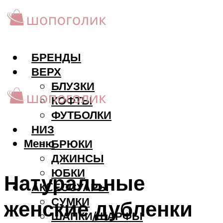
БРЕНДЫ
ВЕРХ
БЛУЗКИ
КОФТЫ
ФУТБОЛКИ
НИЗ
Меню
БРЮКИ
ДЖИНСЫ
ЮБКИ
Натуральные
АКCЕССУАРЫ
СУМКИ
женские дубленки
ШАПКИ/ШАРФЫ