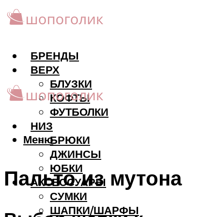
БРЕНДЫ
ВЕРХ
БЛУЗКИ
КОФТЫ
ФУТБОЛКИ
НИЗ
Меню
БРЮКИ
ДЖИНСЫ
ЮБКИ
Пальто из мутона
АКCЕССУАРЫ
СУМКИ
ШАПКИ/ШАРФЫ