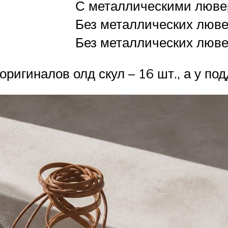
С металлическими люв
Без металлических люв
Без металлических люв
ригиналов олд скул – 16 шт., а у под