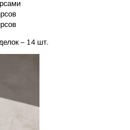
ерсами
ерсов
ерсов
делок – 14 шт.