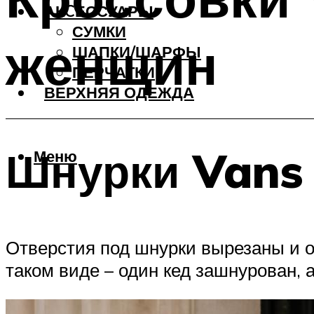
АКCЕССУАРЫ
СУМКИ
женщин
ШАПКИ/ШАРФЫ
ПЕРЧАТКИ
ВЕРХНЯЯ ОДЕЖДА
Шнурки Vans
Меню
Отверстия под шнурки вырезаны и о
таком виде – один кед зашнурован, 