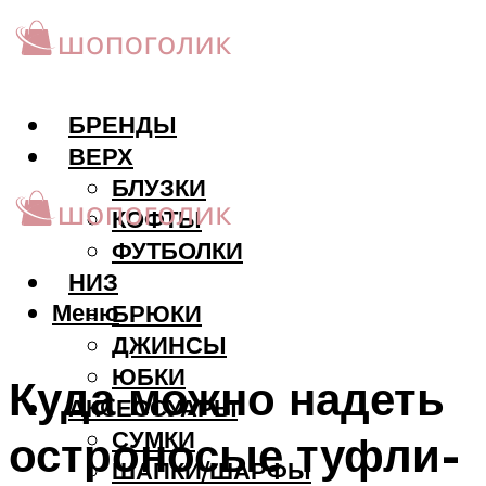
БРЕНДЫ
ВЕРХ
БЛУЗКИ
КОФТЫ
ФУТБОЛКИ
НИЗ
Меню
БРЮКИ
ДЖИНСЫ
ЮБКИ
Куда можно надеть
АКCЕССУАРЫ
СУМКИ
остроносые туфли-
ШАПКИ/ШАРФЫ