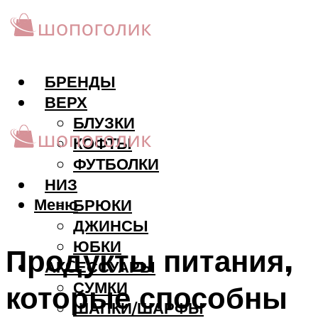
БРЕНДЫ
ВЕРХ
БЛУЗКИ
КОФТЫ
ФУТБОЛКИ
НИЗ
Меню
БРЮКИ
ДЖИНСЫ
ЮБКИ
Продукты питания,
АКCЕССУАРЫ
СУМКИ
которые способны
ШАПКИ/ШАРФЫ