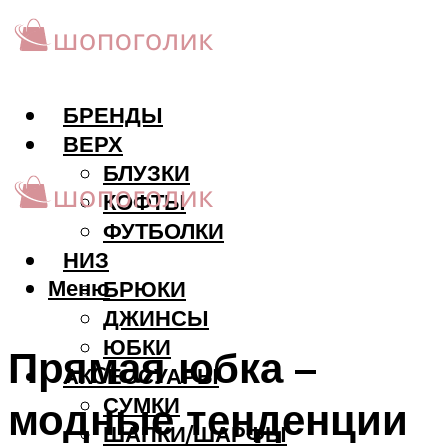
БРЕНДЫ
ВЕРХ
БЛУЗКИ
КОФТЫ
ФУТБОЛКИ
НИЗ
Меню
БРЮКИ
ДЖИНСЫ
ЮБКИ
Прямая юбка –
АКCЕССУАРЫ
СУМКИ
модные тенденции
ШАПКИ/ШАРФЫ