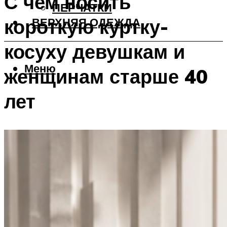
С чем носить
ПЕРЧАТКИ
короткую куртку-
ВЕРХНЯЯ ОДЕЖДА
косуху девушкам и
Меню
женщинам старше 40
лет