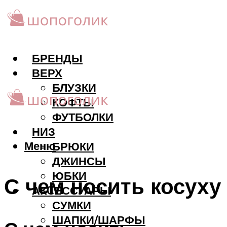
БРЕНДЫ
ВЕРХ
БЛУЗКИ
КОФТЫ
ФУТБОЛКИ
НИЗ
Меню
БРЮКИ
ДЖИНСЫ
ЮБКИ
С чем носить косуху
АКCЕССУАРЫ
СУМКИ
ШАПКИ/ШАРФЫ