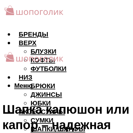
БРЕНДЫ
ВЕРХ
БЛУЗКИ
КОФТЫ
ФУТБОЛКИ
НИЗ
Меню
БРЮКИ
ДЖИНСЫ
ЮБКИ
Шапка капюшон или
АКCЕССУАРЫ
СУМКИ
капор – надежная
ШАПКИ/ШАРФЫ