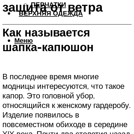
защита от ветра
ПЕРЧАТКИ
ВЕРХНЯЯ ОДЕЖДА
Как называется
Меню
шапка-капюшон
В последнее время многие
модницы интересуются, что такое
капор. Это головной убор,
относящийся к женскому гардеробу.
Изделие появилось в
повсеместном обиходе в середине
XIX века. Почти два столетия назад