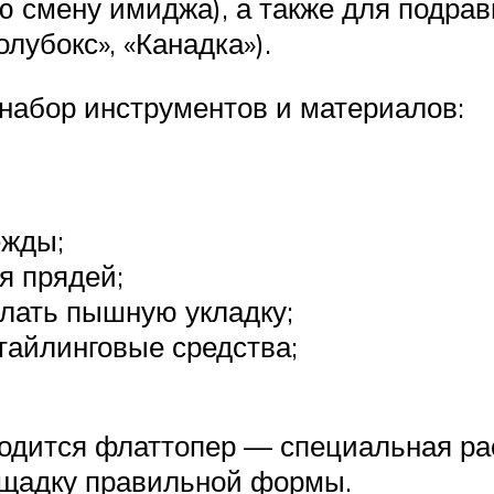
ю смену имиджа), а также для подра
лубокс», «Канадка»).
 набор инструментов и материалов:
ежды;
я прядей;
лать пышную укладку;
тайлинговые средства;
годится флаттопер — специальная рас
ощадку правильной формы.