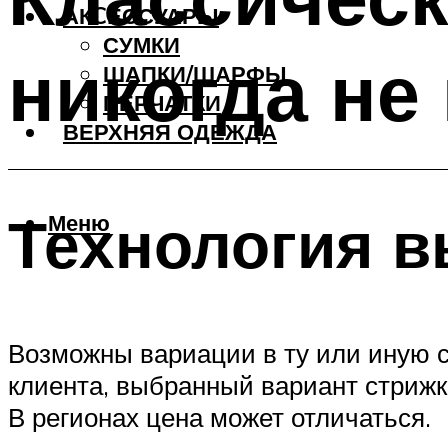
АКCЕССУАРЫ
СУМКИ
никогда не
ШАПКИ/ШАРФЫ
ПЕРЧАТКИ
ВЕРХНЯЯ ОДЕЖДА
Технология 
Меню
Возможны вариации в ту или иную ст
клиента, выбранный вариант стрижки
В регионах цена может отличаться.