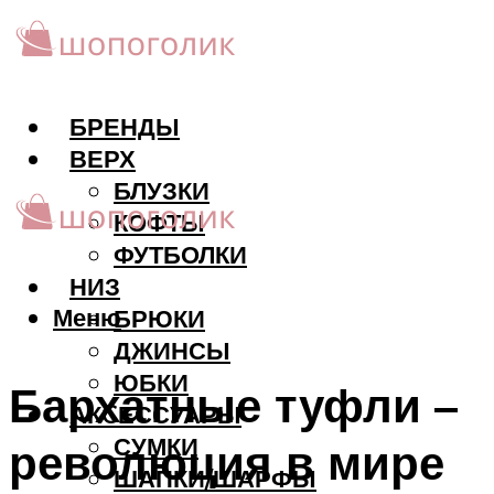
БРЕНДЫ
ВЕРХ
БЛУЗКИ
КОФТЫ
ФУТБОЛКИ
НИЗ
Меню
БРЮКИ
ДЖИНСЫ
ЮБКИ
Бархатные туфли –
АКCЕССУАРЫ
СУМКИ
революция в мире
ШАПКИ/ШАРФЫ