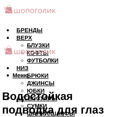
БРЕНДЫ
ВЕРХ
БЛУЗКИ
КОФТЫ
ФУТБОЛКИ
НИЗ
Меню
БРЮКИ
ДЖИНСЫ
ЮБКИ
Водостойкая
АКCЕССУАРЫ
СУМКИ
подводка для глаз
ШАПКИ/ШАРФЫ