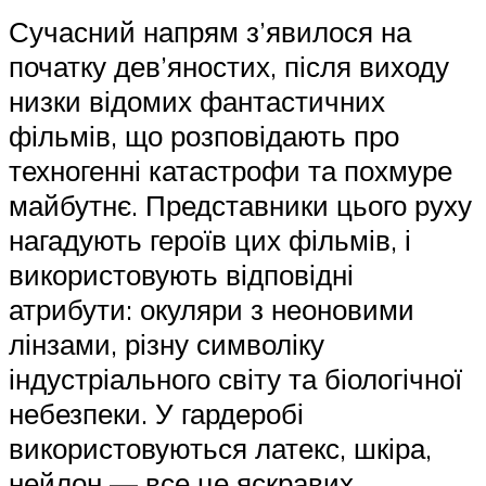
Сучасний напрям з’явилося на
початку дев’яностих, після виходу
низки відомих фантастичних
фільмів, що розповідають про
техногенні катастрофи та похмуре
майбутнє. Представники цього руху
нагадують героїв цих фільмів, і
використовують відповідні
атрибути: окуляри з неоновими
лінзами, різну символіку
індустріального світу та біологічної
небезпеки. У гардеробі
використовуються латекс, шкіра,
нейлон — все це яскравих