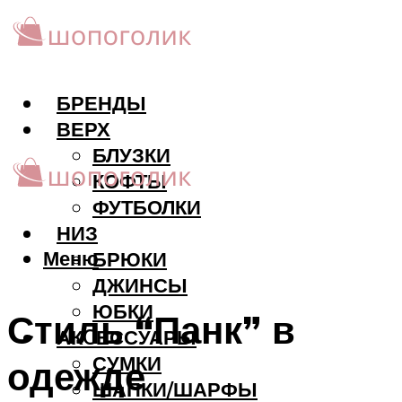
БРЕНДЫ
ВЕРХ
БЛУЗКИ
КОФТЫ
ФУТБОЛКИ
НИЗ
Меню
БРЮКИ
ДЖИНСЫ
ЮБКИ
Стиль “Панк” в
АКCЕССУАРЫ
СУМКИ
одежде
ШАПКИ/ШАРФЫ