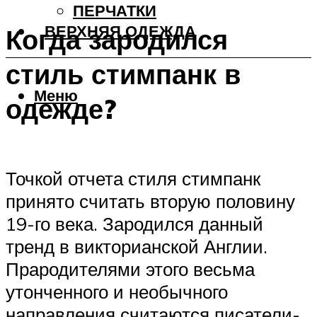
ПЕРЧАТКИ
ВЕРХНЯЯ ОДЕЖДА
Когда зародился
стиль стимпанк в
Меню
одежде?
Точкой отчета стиля стимпанк
принято считать вторую половину
19-го века. Зародился данный
тренд в викторианской Англии.
Прародителями этого весьма
утонченного и необычного
направления считаются писатели-