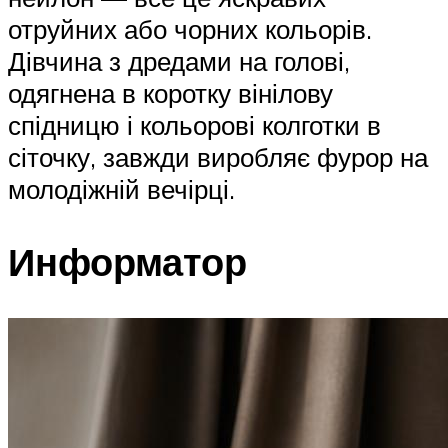
отруйних або чорних кольорів.
Дівчина з дредами на голові,
одягнена в коротку вінілову
спідницю і кольорові колготки в
сіточку, завжди виробляє фурор на
молодіжній вечірці.
Информатор