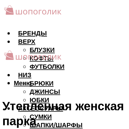
БРЕНДЫ
ВЕРХ
БЛУЗКИ
КОФТЫ
ФУТБОЛКИ
НИЗ
Меню
БРЮКИ
ДЖИНСЫ
ЮБКИ
Утепленная женская
АКCЕССУАРЫ
СУМКИ
парка
ШАПКИ/ШАРФЫ