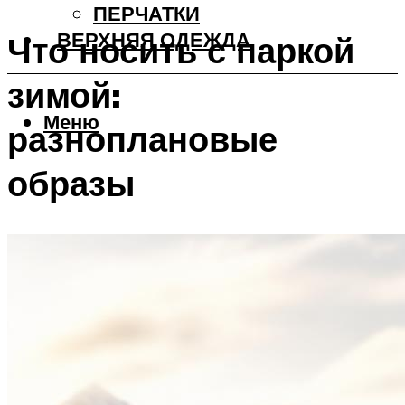
ПЕРЧАТКИ
ВЕРХНЯЯ ОДЕЖДА
Что носить с паркой
зимой:
Меню
разноплановые
образы