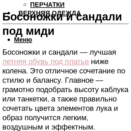
ПЕРЧАТКИ
ВЕРХНЯЯ ОДЕЖДА
Босоножки и сандали
под миди
Меню
Босоножки и сандали — лучшая
летняя обувь под платье
ниже
колена. Это отличное сочетание по
стилю и балансу. Главное —
грамотно подобрать высоту каблука
или танкетки, а также правильно
сочетать цвета элементов лука и
образ получится легким,
воздушным и эффектным.