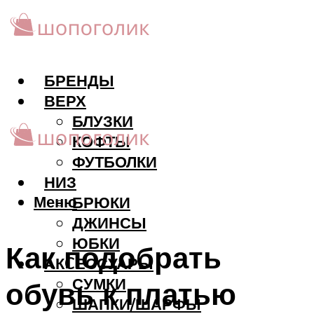
БРЕНДЫ
ВЕРХ
БЛУЗКИ
КОФТЫ
ФУТБОЛКИ
НИЗ
Меню
БРЮКИ
ДЖИНСЫ
ЮБКИ
Как подобрать
АКCЕССУАРЫ
СУМКИ
обувь к платью
ШАПКИ/ШАРФЫ