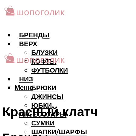
БРЕНДЫ
ВЕРХ
БЛУЗКИ
КОФТЫ
ФУТБОЛКИ
НИЗ
Меню
БРЮКИ
ДЖИНСЫ
ЮБКИ
Красный клатч
АКCЕССУАРЫ
СУМКИ
ШАПКИ/ШАРФЫ