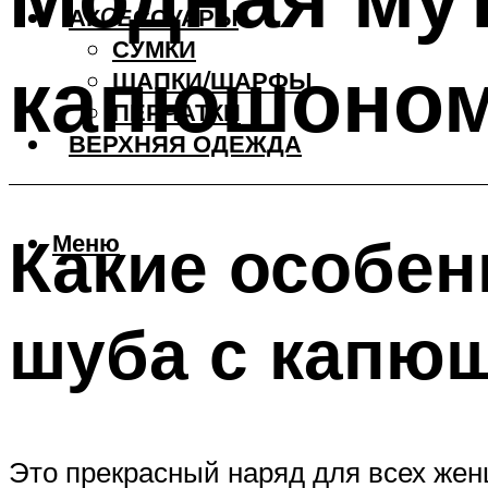
АКCЕССУАРЫ
СУМКИ
капюшоно
ШАПКИ/ШАРФЫ
ПЕРЧАТКИ
ВЕРХНЯЯ ОДЕЖДА
Какие особен
Меню
шуба с капю
Это прекрасный наряд для всех жен