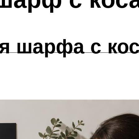
я шарфа с ко