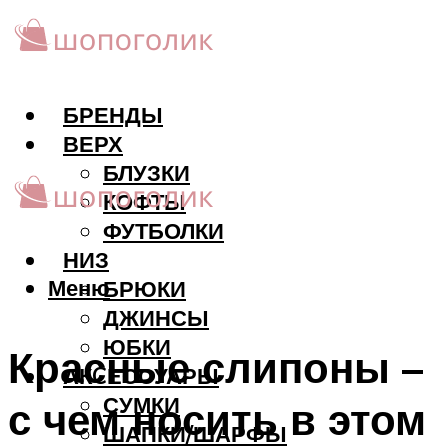
БРЕНДЫ
ВЕРХ
БЛУЗКИ
КОФТЫ
ФУТБОЛКИ
НИЗ
Меню
БРЮКИ
ДЖИНСЫ
ЮБКИ
Красные слипоны –
АКCЕССУАРЫ
СУМКИ
с чем носить в этом
ШАПКИ/ШАРФЫ