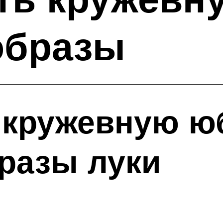
образы
 кружевную ю
разы луки