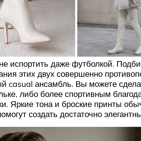
не испортить даже футболкой. Подби
ания этих двух совершенно противо
й casual ансамбль. Вы можете сдела
ьке, либо более спортивным благод
ки. Яркие тона и броские принты обы
помогут создать достаточно элегантн