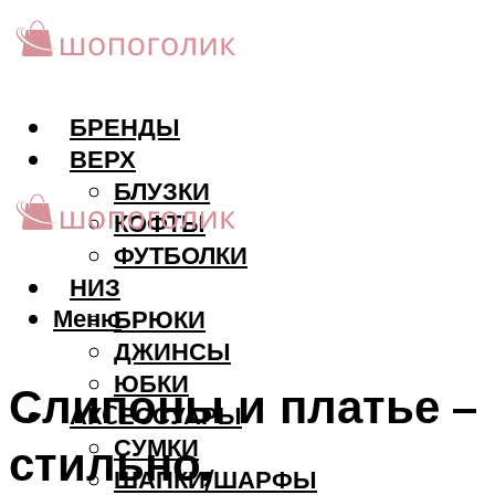
БРЕНДЫ
ВЕРХ
БЛУЗКИ
КОФТЫ
ФУТБОЛКИ
НИЗ
Меню
БРЮКИ
ДЖИНСЫ
ЮБКИ
Слипоны и платье –
АКCЕССУАРЫ
СУМКИ
стильно,
ШАПКИ/ШАРФЫ