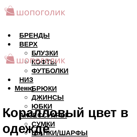
БРЕНДЫ
ВЕРХ
БЛУЗКИ
КОФТЫ
ФУТБОЛКИ
НИЗ
Меню
БРЮКИ
ДЖИНСЫ
ЮБКИ
Коралловый цвет в
АКCЕССУАРЫ
СУМКИ
одежде
ШАПКИ/ШАРФЫ