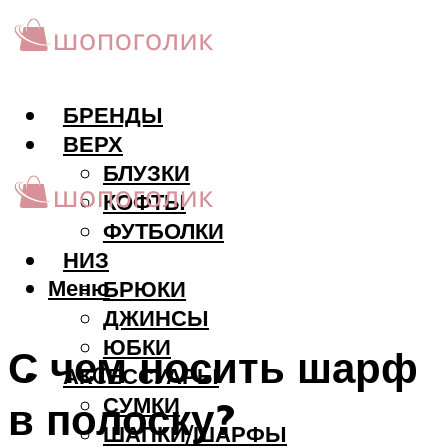
БРЕНДЫ
ВЕРХ
БЛУЗКИ
КОФТЫ
ФУТБОЛКИ
НИЗ
Меню
БРЮКИ
ДЖИНСЫ
ЮБКИ
С чем носить шарф
АКCЕССУАРЫ
СУМКИ
в полоску?
ШАПКИ/ШАРФЫ