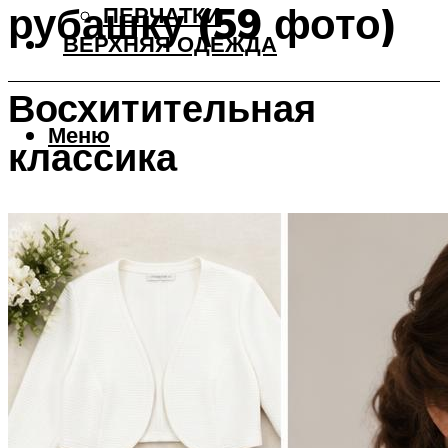
рубашку (59 фото)
ПЕРЧАТКИ
ВЕРХНЯЯ ОДЕЖДА
Восхитительная
Меню
классика