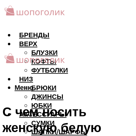
БРЕНДЫ
ВЕРХ
БЛУЗКИ
КОФТЫ
ФУТБОЛКИ
НИЗ
Меню
БРЮКИ
ДЖИНСЫ
ЮБКИ
С чем носить
АКCЕССУАРЫ
СУМКИ
женскую белую
ШАПКИ/ШАРФЫ