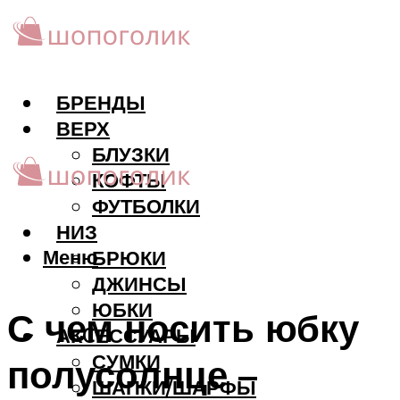
БРЕНДЫ
ВЕРХ
БЛУЗКИ
КОФТЫ
ФУТБОЛКИ
НИЗ
Меню
БРЮКИ
ДЖИНСЫ
ЮБКИ
С чем носить юбку
АКCЕССУАРЫ
СУМКИ
полусолнце –
ШАПКИ/ШАРФЫ