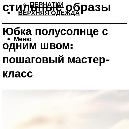
стильные образы
ПЕРЧАТКИ
ВЕРХНЯЯ ОДЕЖДА
Юбка полусолнце с
Меню
одним швом:
пошаговый мастер-
класс