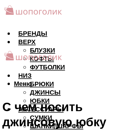
БРЕНДЫ
ВЕРХ
БЛУЗКИ
КОФТЫ
ФУТБОЛКИ
НИЗ
Меню
БРЮКИ
ДЖИНСЫ
ЮБКИ
С чем носить
АКCЕССУАРЫ
СУМКИ
джинсовую юбку
ШАПКИ/ШАРФЫ