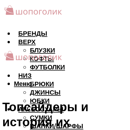
БРЕНДЫ
ВЕРХ
БЛУЗКИ
КОФТЫ
ФУТБОЛКИ
НИЗ
Меню
БРЮКИ
ДЖИНСЫ
ЮБКИ
Топсайдеры и
АКCЕССУАРЫ
СУМКИ
история их
ШАПКИ/ШАРФЫ