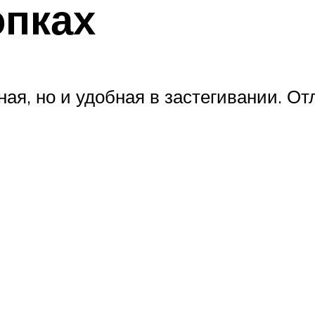
опках
ная, но и удобная в застегивании. О