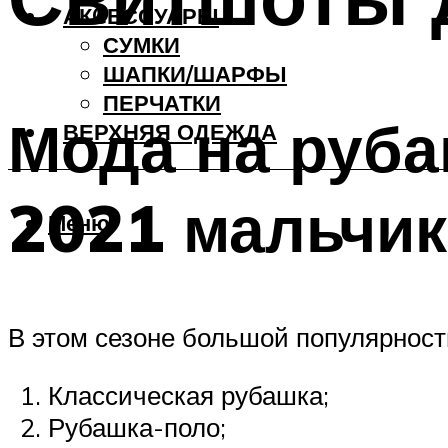
АКCЕССУАРЫ
СУМКИ
ШАПКИ/ШАРФЫ
ПЕРЧАТКИ
Мода на руба
ВЕРХНЯЯ ОДЕЖДА
2021 мальчи
Меню
В этом сезоне большой популярност
Классическая рубашка;
Рубашка-поло;