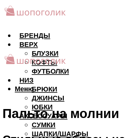
БРЕНДЫ
ВЕРХ
БЛУЗКИ
КОФТЫ
ФУТБОЛКИ
НИЗ
Меню
БРЮКИ
ДЖИНСЫ
ЮБКИ
Пальто на молнии
АКCЕССУАРЫ
СУМКИ
ШАПКИ/ШАРФЫ