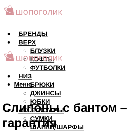
БРЕНДЫ
ВЕРХ
БЛУЗКИ
КОФТЫ
ФУТБОЛКИ
НИЗ
Меню
БРЮКИ
ДЖИНСЫ
ЮБКИ
Слипоны с бантом –
АКCЕССУАРЫ
СУМКИ
гарантия
ШАПКИ/ШАРФЫ