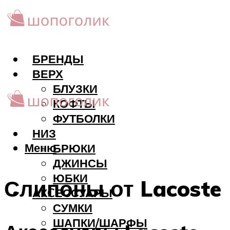
БРЕНДЫ
ВЕРХ
БЛУЗКИ
КОФТЫ
ФУТБОЛКИ
НИЗ
Меню
БРЮКИ
ДЖИНСЫ
ЮБКИ
Слипоны от Lacoste
АКCЕССУАРЫ
СУМКИ
ШАПКИ/ШАРФЫ