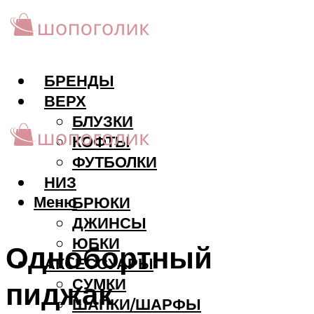
БРЕНДЫ
ВЕРХ
БЛУЗКИ
КОФТЫ
ФУТБОЛКИ
НИЗ
Меню
БРЮКИ
ДЖИНСЫ
ЮБКИ
Однобортный
АКCЕССУАРЫ
СУМКИ
пиджак
ШАПКИ/ШАРФЫ