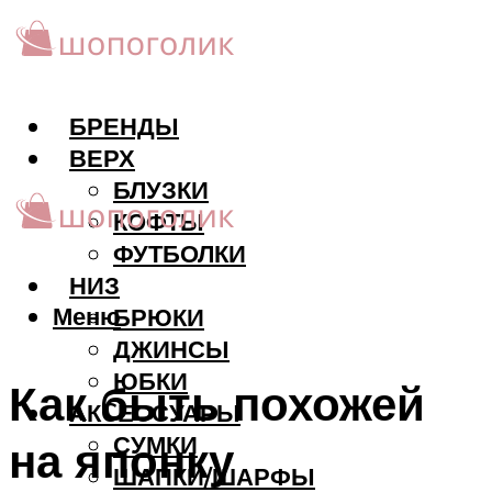
БРЕНДЫ
ВЕРХ
БЛУЗКИ
КОФТЫ
ФУТБОЛКИ
НИЗ
Меню
БРЮКИ
ДЖИНСЫ
ЮБКИ
Как быть похожей
АКCЕССУАРЫ
СУМКИ
на японку
ШАПКИ/ШАРФЫ