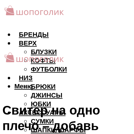
БРЕНДЫ
ВЕРХ
БЛУЗКИ
КОФТЫ
ФУТБОЛКИ
НИЗ
Меню
БРЮКИ
ДЖИНСЫ
ЮБКИ
Свитер на одно
АКCЕССУАРЫ
СУМКИ
плечо – добавь
ШАПКИ/ШАРФЫ