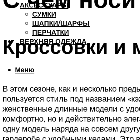
АКCЕССУАРЫ
СУМКИ
ШАПКИ/ШАРФЫ
ПЕРЧАТКИ
Кроссовки и 
ВЕРХНЯЯ ОДЕЖДА
Меню
В этом сезоне, как и несколько пр
пользуется стиль под названием «к
женственные длинные модели с удоб
комфортно, но и действительно элег
одну модель наряда на совсем друг
гардероба с удобными кедами. Это в