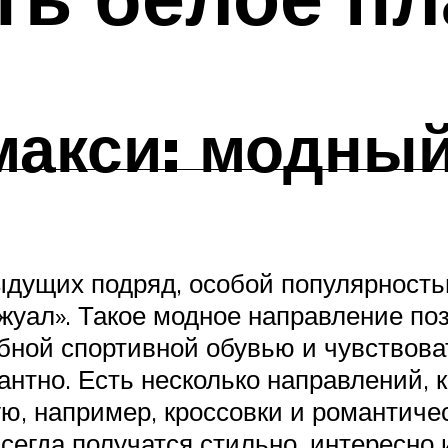
макси: модны
едыдущих подряд, особой популярност
эжуал». Такое модное направление по
ной спортивной обувью и чувствоват
антно. Есть несколько направлений, 
ую, например, кроссовки и романтиче
сегда получатся стильно, интересно 