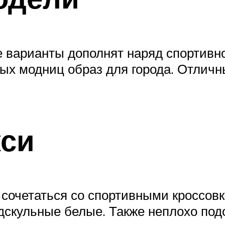
е варианты дополнят наряд спортивно
ых модниц образ для города. Отлич
кси
 сочетаться со спортивными кроссов
лдскульные белые. Также неплохо по