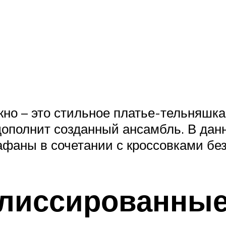
жно – это стильное платье-тельняшк
дополнит созданный ансамбль. В дан
афаны в сочетании с кроссовками бе
плиссированны