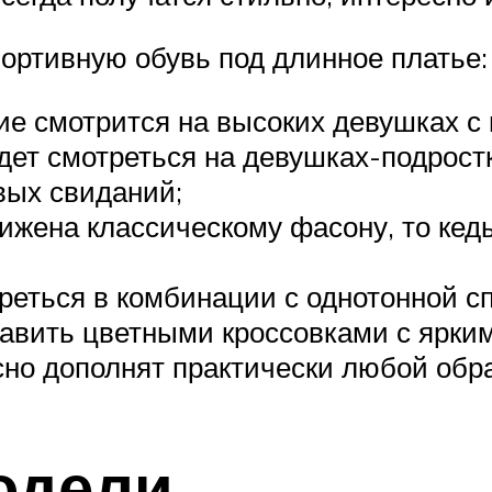
портивную обувь под длинное платье:
ие смотрится на высоких девушках с
дет смотреться на девушках-подрост
вых свиданий;
ижена классическому фасону, то кед
реться в комбинации с однотонной с
авить цветными кроссовками с ярки
но дополнят практически любой образ
одели