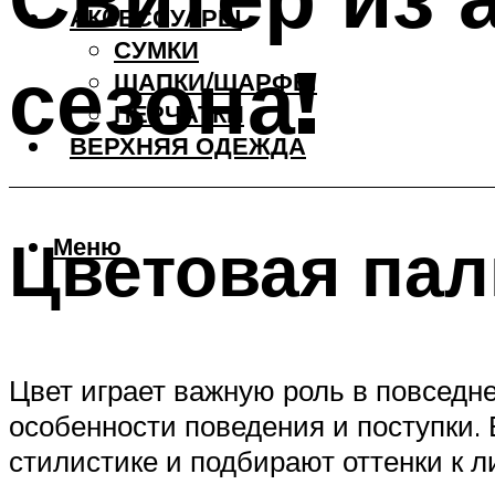
АКCЕССУАРЫ
СУМКИ
сезона!
ШАПКИ/ШАРФЫ
ПЕРЧАТКИ
ВЕРХНЯЯ ОДЕЖДА
Цветовая пал
Меню
Цвет играет важную роль в повседне
особенности поведения и поступки.
стилистике и подбирают оттенки к л