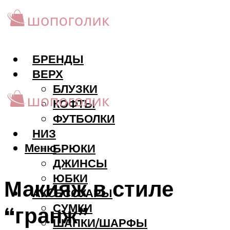
БРЕНДЫ
ВЕРХ
БЛУЗКИ
КОФТЫ
ФУТБОЛКИ
НИЗ
Меню
БРЮКИ
ДЖИНСЫ
ЮБКИ
Макияж в стиле
АКCЕССУАРЫ
СУМКИ
“гранж”
ШАПКИ/ШАРФЫ