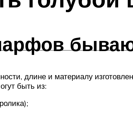
шарфов быва
ости, длине и материалу изготовлени
огут быть из:
ролика);