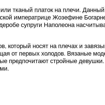
ли тканый платок на плечи. Данный
ской императрице Жозефине Богарне
рдеробе супруги Наполеона насчиты
, который носят на плечах и завязы
ищая от первых холодов. Вязаные мо
вые предпочитают стройные девушки.
ми.