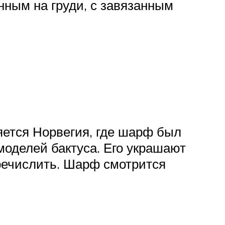
нным на груди, с завязанным
яется Норвегия, где шарф был
оделей бактуса. Его украшают
еречислить. Шарф смотрится