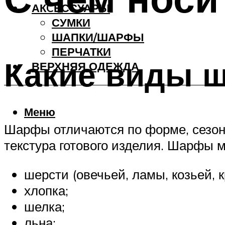
АКCЕССУАРЫ
СУМКИ
ШАПКИ/ШАРФЫ
ПЕРЧАТКИ
Какие виды 
ВЕРХНЯЯ ОДЕЖДА
Меню
Шарфы отличаются по форме, сезонн
текстура готового изделия. Шарфы м
шерсти (овечьей, ламы, козьей, к
хлопка;
шелка;
льна;