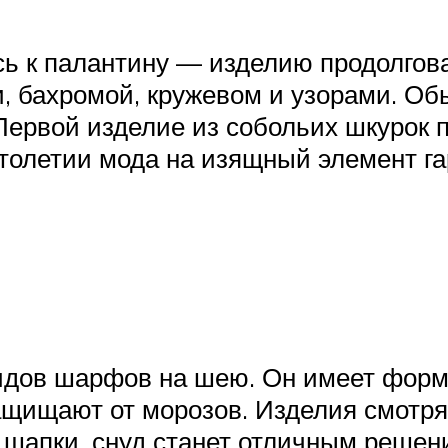
ь к палантину — изделию продолгов
 бахромой, кружевом и узорами. Обы
Первой изделие из собольих шкурок 
I столетии мода на изящный элемент 
дов шарфов на шею. Он имеет форму 
щищают от морозов. Изделия смотрят
е шапки, снуд станет отличным решен