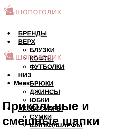
БРЕНДЫ
ВЕРХ
БЛУЗКИ
КОФТЫ
ФУТБОЛКИ
НИЗ
Меню
БРЮКИ
ДЖИНСЫ
ЮБКИ
Прикольные и
АКCЕССУАРЫ
СУМКИ
смешные шапки
ШАПКИ/ШАРФЫ