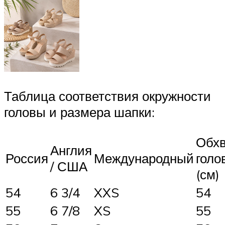
Таблица соответствия окружности
головы и размера шапки:
Обхв
Англия
Россия
Международный
голо
/ США
(см)
54
6 3/4
XXS
54
55
6 7/8
XS
55