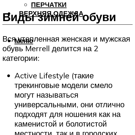
ПЕРЧАТКИ
ВЕРХНЯЯ ОДЕЖДА
Виды зимней обуви
Вся утепленная женская и мужская
Меню
обувь Merrell делится на 2
категории:
Active Lifestyle (такие
трекинговые модели смело
могут называться
универсальными, они отлично
подходят для ношения как на
каменистой и болотистой
местности, так и в городских