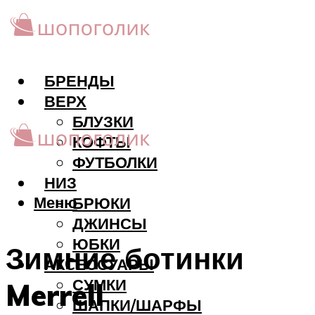
БРЕНДЫ
ВЕРХ
БЛУЗКИ
КОФТЫ
ФУТБОЛКИ
НИЗ
Меню
БРЮКИ
ДЖИНСЫ
ЮБКИ
Зимние ботинки
АКCЕССУАРЫ
СУМКИ
Merrell
ШАПКИ/ШАРФЫ