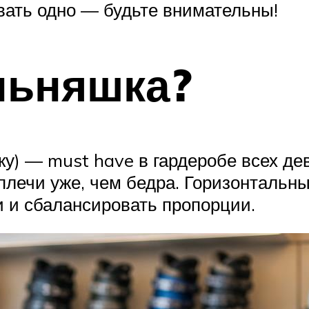
вать одно — будьте внимательны!
льняшка?
ку) — must have в гардеробе всех де
о плечи уже, чем бедра. Горизонталь
 и сбалансировать пропорции.