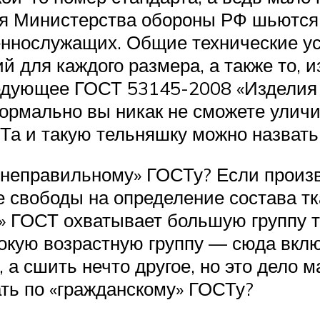
для Министерства обороны РФ шьютс
ннослужащих. Общие технические ус
й для каждого размера, а также то, и
едующее ГОСТ 53145-2008 «Изделия
формально вы никак не сможете улич
СТа и такую тельняшку можно назват
«неправильному» ГОСТу? Если произв
е свободы на определение состава тк
й» ГОСТ охватывает большую группу т
окую возрастную группу — сюда вклю
а сшить нечто другое, но это дело м
ать по «гражданскому» ГОСТу?