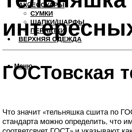
АКCЕССУАРЫ
СУМКИ
интересны
ШАПКИ/ШАРФЫ
ПЕРЧАТКИ
ВЕРХНЯЯ ОДЕЖДА
ГОСТовская т
Меню
Что значит «тельняшка сшита по ГОС
стандарта можно определить, что и
соответсвует ГОСТ» и указывают како