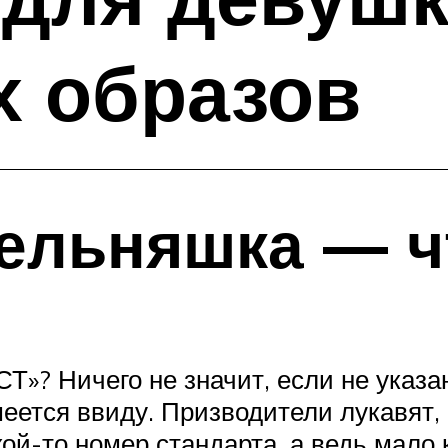
х образов
ельняшка — ч
Т»? Ничего не значит, если не указ
меется ввиду. Призводители лукавят,
й-то номер стандарта, а ведь мало к