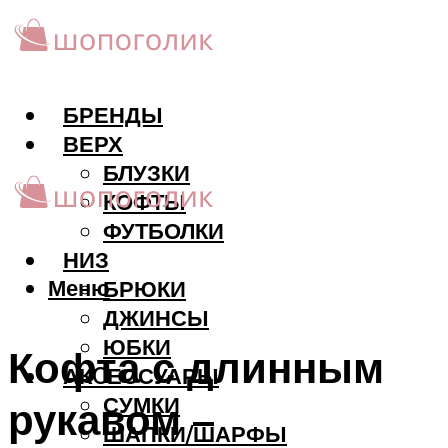
БРЕНДЫ
ВЕРХ
БЛУЗКИ
КОФТЫ
ФУТБОЛКИ
НИЗ
Меню
БРЮКИ
ДЖИНСЫ
ЮБКИ
Кофта с длинным
АКCЕССУАРЫ
СУМКИ
рукавом –
ШАПКИ/ШАРФЫ