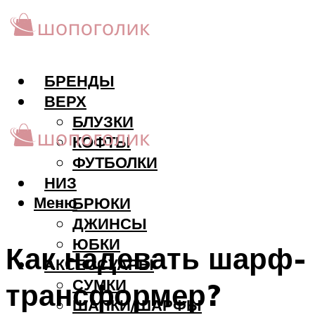
БРЕНДЫ
ВЕРХ
БЛУЗКИ
КОФТЫ
ФУТБОЛКИ
НИЗ
Меню
БРЮКИ
ДЖИНСЫ
ЮБКИ
Как надевать шарф-
АКCЕССУАРЫ
СУМКИ
трансформер?
ШАПКИ/ШАРФЫ