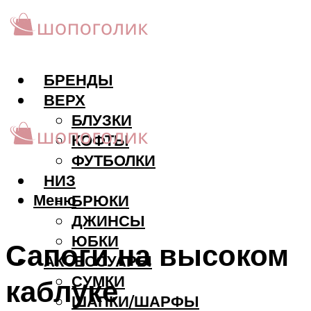
БРЕНДЫ
ВЕРХ
БЛУЗКИ
КОФТЫ
ФУТБОЛКИ
НИЗ
Меню
БРЮКИ
ДЖИНСЫ
ЮБКИ
Сапоги на высоком
АКCЕССУАРЫ
СУМКИ
каблуке
ШАПКИ/ШАРФЫ