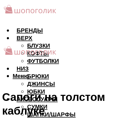
БРЕНДЫ
ВЕРХ
БЛУЗКИ
КОФТЫ
ФУТБОЛКИ
НИЗ
Меню
БРЮКИ
ДЖИНСЫ
ЮБКИ
Сапоги на толстом
АКCЕССУАРЫ
СУМКИ
каблуке
ШАПКИ/ШАРФЫ