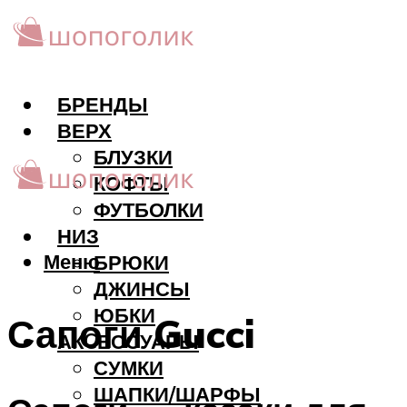
БРЕНДЫ
ВЕРХ
БЛУЗКИ
КОФТЫ
ФУТБОЛКИ
НИЗ
Меню
БРЮКИ
ДЖИНСЫ
ЮБКИ
Сапоги Gucci
АКCЕССУАРЫ
СУМКИ
ШАПКИ/ШАРФЫ