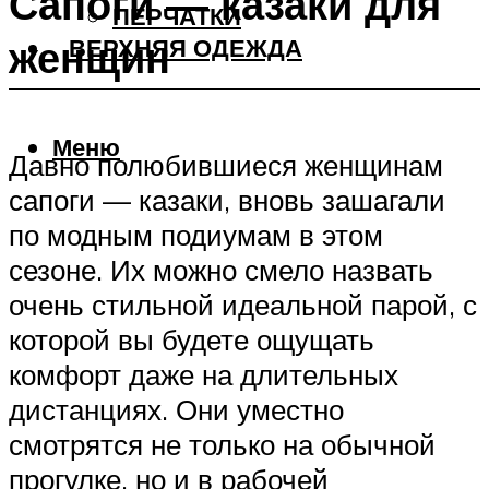
Сапоги — казаки для
ПЕРЧАТКИ
женщин
ВЕРХНЯЯ ОДЕЖДА
Меню
Давно полюбившиеся женщинам
сапоги — казаки, вновь зашагали
по модным подиумам в этом
сезоне. Их можно смело назвать
очень стильной идеальной парой, с
которой вы будете ощущать
комфорт даже на длительных
дистанциях. Они уместно
смотрятся не только на обычной
прогулке, но и в рабочей