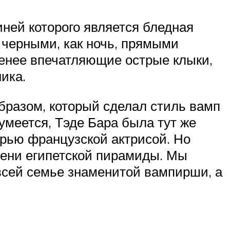
иней которого является бледная
 черными, как ночь, прямыми
менее впечатляющие острые клыки,
ика.
бразом, который сделал стиль вамп
меется, Тэде Бара была тут же
ерью французской актрисой. Но
тени египетской пирамиды. Мы
 всей семье знаменитой вампирши, а