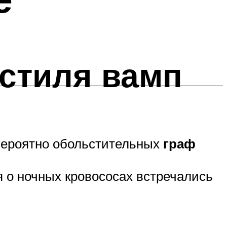
 стиля вамп
вероятно обольстительных
граф
я о ночных кровососах встречались