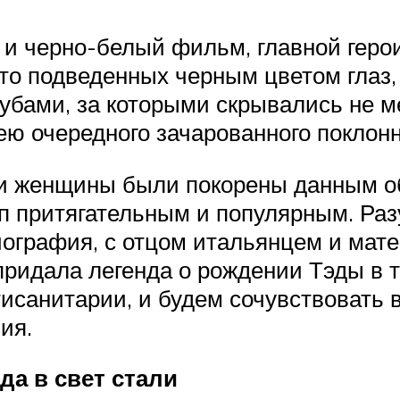
а и черно-белый фильм, главной геро
то подведенных черным цветом глаз,
губами, за которыми скрывались не 
ею очередного зачарованного поклонн
 и женщины были покорены данным о
 притягательным и популярным. Разу
иография, с отцом итальянцем и мат
ридала легенда о рождении Тэды в 
тисанитарии, и будем сочувствовать
ия.
ода в свет стали